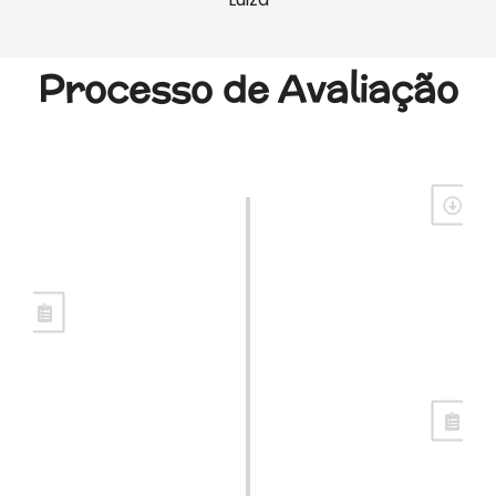
Processo de Avaliação
Anamnese com os responsáveis
Coleta de informações com a família
Observação e aplicação de testes
Com a Psicóloga
Observação e aplicação de testes
Com a Psicopedagoga